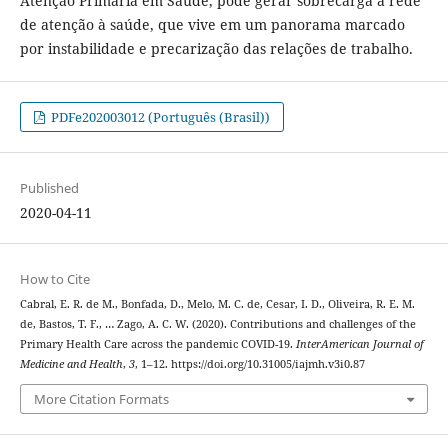
Atenção Primária em Saúde, pode gerar sobrecarga à rede
de atenção à saúde, que vive em um panorama marcado
por instabilidade e precarização das relações de trabalho.
PDFe202003012 (Português (Brasil))
Published
2020-04-11
How to Cite
Cabral, E. R. de M., Bonfada, D., Melo, M. C. de, Cesar, I. D., Oliveira, R. E. M.
de, Bastos, T. F., … Zago, A. C. W. (2020). Contributions and challenges of the
Primary Health Care across the pandemic COVID-19.
InterAmerican Journal of
Medicine and Health
,
3
, 1–12. https://doi.org/10.31005/iajmh.v3i0.87
More Citation Formats